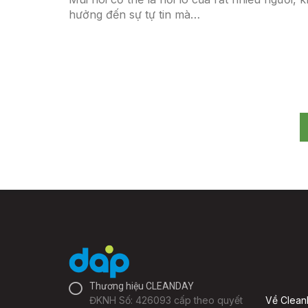
hưởng đến sự tự tin mà…
Thương hiệu CLEANDAY
ĐKNH Số: 426093 cấp theo quyết
Về Clea