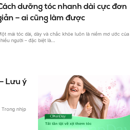
Cách dưỡng tóc nhanh dài cực đơn
giản – ai cũng làm được
ột mái tóc dài, dày và chắc khỏe luôn là niềm mơ ước của
hiều người – đặc biệt là…
 – Lưu ý
. Trong nhịp