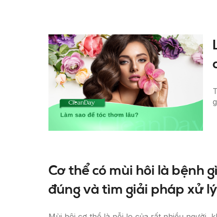
T
g
Cơ thể có mùi hôi là bệnh g
đúng và tìm giải pháp xử l
Mùi hôi cơ thể là nỗi lo của rất nhiều người, 