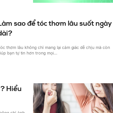
Làm sao để tóc thơm lâu suốt ngày
dài?
óc thơm lâu không chỉ mang lại cảm giác dễ chịu mà còn
iúp bạn tự tin hơn trong mọi…
ì? Hiểu
ý
không chỉ ảnh