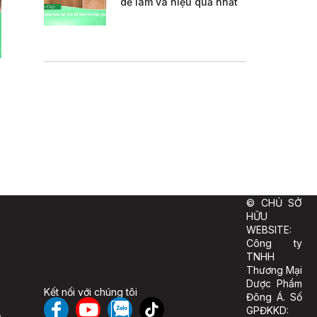
dễ làm và hiệu quả nhất
© CHỦ SỞ
HỮU
WEBSITE:
Công ty
TNHH
Thương Mại
Dược Phẩm
Kết nối với chúng tôi
Đông Á. Số
GPĐKKD: