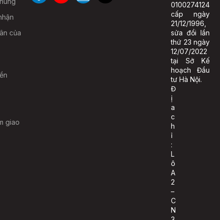
chung
0100274124
cấp ngày
nhận
21/12/1996,
hân của
sửa đổi lần
thứ 23 ngày
12/07/2022
tại Sở Kế
hoạch Đầu
iền
tư Hà Nội.
Đ
ị
a
c
m giao
h
ỉ
:
L
ô
A
2
–
C
N
3