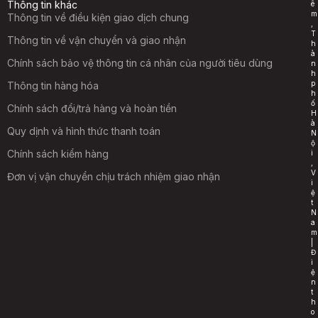
Thông tin khác
ê
m
Thông tin về điều kiện giao dịch chung
,
T
Thông tin về vận chuyển và giao nhận
h
à
Chính sách bảo vệ thông tin cá nhân của người tiêu dùng
n
h
p
Thông tin hàng hóa
h
ố
Chính sách đổi/trả hàng và hoàn tiền
H
à
Quy dịnh và hình thức thanh toán
N
ộ
Chính sách kiểm hàng
i
,
V
Đơn vị vận chuyển chịu trách nhiệm giao nhận
i
ệ
t
N
a
m
|
Đ
i
ệ
n
t
h
o