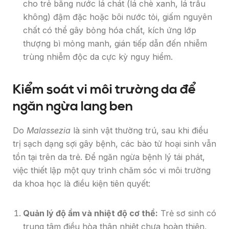
cho trẻ bằng nước lá chát (lá chè xanh, lá trầu
không) đậm đặc hoặc bôi nước tỏi, giấm nguyên
chất có thể gây bỏng hóa chất, kích ứng lớp
thượng bì mỏng manh, gián tiếp dẫn đến nhiễm
trùng nhiễm độc da cực kỳ nguy hiểm.
Kiểm soát vi môi trường da để
ngăn ngừa lang ben
Do
Malassezia
là sinh vật thường trú, sau khi điều
trị sạch dạng sợi gây bệnh, các bào tử hoại sinh vẫn
tồn tại trên da trẻ. Để ngăn ngừa bệnh lý tái phát,
việc thiết lập một quy trình chăm sóc vi môi trường
da khoa học là điều kiện tiên quyết:
Quản lý độ ẩm và nhiệt độ cơ thể:
Trẻ sơ sinh có
trung tâm điều hòa thân nhiệt chưa hoàn thiện,