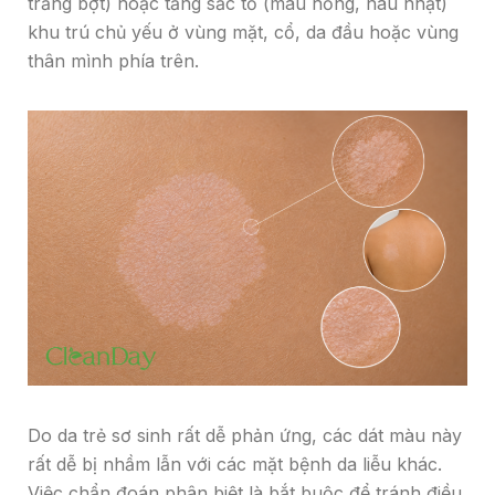
trắng bợt) hoặc tăng sắc tố (màu hồng, nâu nhạt)
khu trú chủ yếu ở vùng mặt, cổ, da đầu hoặc vùng
thân mình phía trên.
Do da trẻ sơ sinh rất dễ phản ứng, các dát màu này
rất dễ bị nhầm lẫn với các mặt bệnh da liễu khác.
Việc chẩn đoán phân biệt là bắt buộc để tránh điều