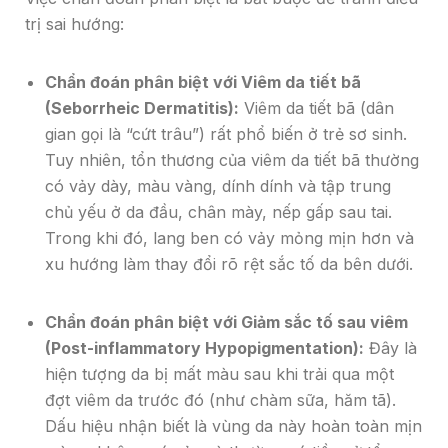
trị sai hướng:
Chẩn đoán phân biệt với Viêm da tiết bã
(Seborrheic Dermatitis):
Viêm da tiết bã (dân
gian gọi là “cứt trâu”) rất phổ biến ở trẻ sơ sinh.
Tuy nhiên, tổn thương của viêm da tiết bã thường
có vảy dày, màu vàng, dính dính và tập trung
chủ yếu ở da đầu, chân mày, nếp gấp sau tai.
Trong khi đó, lang ben có vảy mỏng mịn hơn và
xu hướng làm thay đổi rõ rệt sắc tố da bên dưới.
Chẩn đoán phân biệt với Giảm sắc tố sau viêm
(Post-inflammatory Hypopigmentation):
Đây là
hiện tượng da bị mất màu sau khi trải qua một
đợt viêm da trước đó (như chàm sữa, hăm tã).
Dấu hiệu nhận biết là vùng da này hoàn toàn mịn