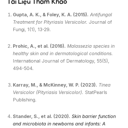
Tài Liệu Tham Khảo
Gupta, A. K., & Foley, K. A. (2015).
Antifungal
Treatment for Pityriasis Versicolor.
Journal of
Fungi, 1(1), 13-29.
Prohic, A., et al. (2016).
Malassezia species in
healthy skin and in dermatological conditions.
International Journal of Dermatology, 55(5),
494-504.
Karray, M., & McKinney, W. P. (2023).
Tinea
Versicolor (Pityriasis Versicolor).
StatPearls
Publishing.
Stander, S., et al. (2020).
Skin barrier function
and microbiota in newborns and infants: A