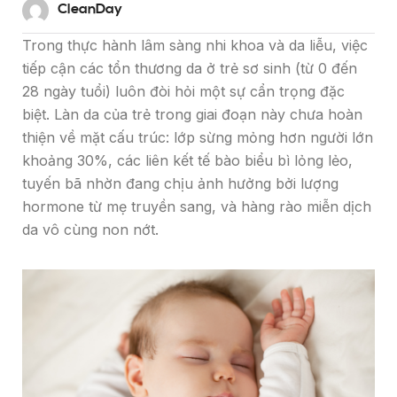
CleanDay
Trong thực hành lâm sàng nhi khoa và da liễu, việc
tiếp cận các tổn thương da ở trẻ sơ sinh (từ 0 đến
28 ngày tuổi) luôn đòi hỏi một sự cẩn trọng đặc
biệt. Làn da của trẻ trong giai đoạn này chưa hoàn
thiện về mặt cấu trúc: lớp sừng mỏng hơn người lớn
khoảng 30%, các liên kết tế bào biểu bì lỏng lẻo,
tuyến bã nhờn đang chịu ảnh hưởng bởi lượng
hormone từ mẹ truyền sang, và hàng rào miễn dịch
da vô cùng non nớt.