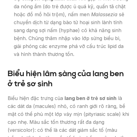
da nóng ẩm (do trẻ được ủ quá kỹ, quấn tã chặt
hoặc đổ mồ hôi trộm), nấm men
Malassezia
sẽ
chuyển dịch từ dạng bào tử hoại sinh lành tính
sang dạng sợi nấm (hyphae) có khả năng sinh
bệnh. Chúng thâm nhập vào lớp sừng biểu bì,
giải phóng các enzyme phá vỡ cấu trúc lipid da
và hình thành thương tổn.
Biểu hiện lâm sàng của lang ben
ở trẻ sơ sinh
Biểu hiện đặc trưng của
lang ben ở trẻ sơ sinh
là
các dát da (macules) nhỏ, có ranh giới rõ ràng, bề
mặt có thể phủ một lớp vảy mịn (pityriasic scale) khi
cạo nhẹ. Màu sắc tổn thương rất đa dạng
(versicolor): có thể là các dát giảm sắc tố (màu