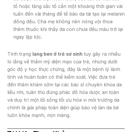
tố hoặc tăng sắc tố cần một khoảng thời gian vài
tuần đến vài tháng để tế bào da tái tạo lại melanin
đồng đều. Cha mẹ không nên nóng vội thoa
thêm thuốc khi thấy da con chưa đều màu trở lại
ngay lập tức.
Tình trạng
lang ben ở trẻ sơ sinh
tuy gây ra nhiều
lo lắng về thẩm mỹ diện mạo của trẻ, nhưng dưới
góc độ y học thực chứng, đây là một bệnh lý lành
tính và hoàn toàn có thể kiểm soát. Việc đưa trẻ
đến thăm khám sớm tại các bác sĩ chuyên khoa da
liễu nhi, tuân thủ đúng phác đồ hóa dược an toàn
và duy trì một lối sống tối ưu hóa vi môi trường da
chính là giải pháp toàn diện giúp bảo vệ làn da bé
luôn khỏe mạnh, mịn màng.