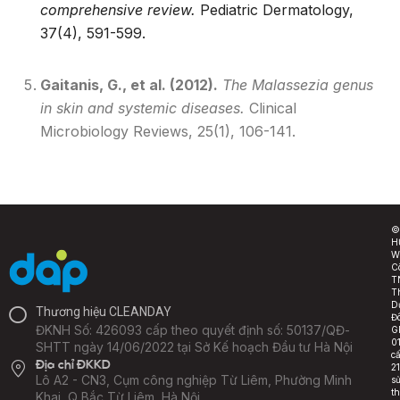
comprehensive review.
Pediatric Dermatology,
37(4), 591-599.
Gaitanis, G., et al. (2012).
The Malassezia genus
in skin and systemic diseases.
Clinical
Microbiology Reviews, 25(1), 106-141.
©
H
W
C
T
T
D
Thương hiệu CLEANDAY
Đ
ĐKNH Số: 426093 cấp theo quyết định số: 50137/QĐ-
G
0
SHTT ngày 14/06/2022 tại Sở Kế hoạch Đầu tư Hà Nội
c
Địa chỉ ĐKKD
2
Lô A2 - CN3, Cụm công nghiệp Từ Liêm, Phường Minh
s
t
Khai, Q Bắc Từ Liêm, Hà Nội