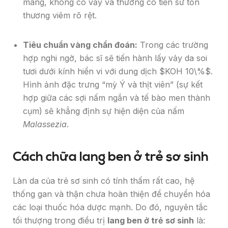
màng, không có vảy và thường có tiền sử tổn
thương viêm rõ rệt.
Tiêu chuẩn vàng chẩn đoán:
Trong các trường
hợp nghi ngờ, bác sĩ sẽ tiến hành lấy vảy da soi
tươi dưới kính hiển vi với dung dịch
$KOH 10\%$
.
Hình ảnh đặc trưng “mỳ Ý và thịt viên” (sự kết
hợp giữa các sợi nấm ngắn và tế bào men thành
cụm) sẽ khẳng định sự hiện diện của nấm
Malassezia
.
Cách chữa lang ben ở trẻ sơ sinh
Làn da của trẻ sơ sinh có tính thấm rất cao, hệ
thống gan và thận chưa hoàn thiện để chuyển hóa
các loại thuốc hóa dược mạnh. Do đó, nguyên tắc
tối thượng trong điều trị
lang ben ở trẻ sơ sinh
là: