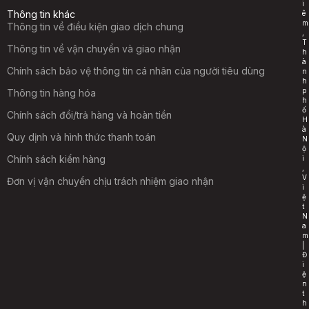
i
Thông tin khác
ê
m
Thông tin về điều kiện giao dịch chung
,
T
Thông tin về vận chuyển và giao nhận
h
à
Chính sách bảo vệ thông tin cá nhân của người tiêu dùng
n
h
p
Thông tin hàng hóa
h
ố
Chính sách đổi/trả hàng và hoàn tiền
H
à
Quy dịnh và hình thức thanh toán
N
ộ
Chính sách kiểm hàng
i
,
V
Đơn vị vận chuyển chịu trách nhiệm giao nhận
i
ệ
t
N
a
m
|
Đ
i
ệ
n
t
h