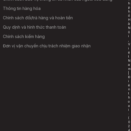
h
p
Thông tin hàng hóa
h
ố
Chính sách đổi/trả hàng và hoàn tiền
H
à
Quy dịnh và hình thức thanh toán
N
ộ
Chính sách kiểm hàng
i
,
V
Đơn vị vận chuyển chịu trách nhiệm giao nhận
i
ệ
t
N
a
m
|
Đ
i
ệ
n
t
h
o
ạ
i
:
(
0
2
4