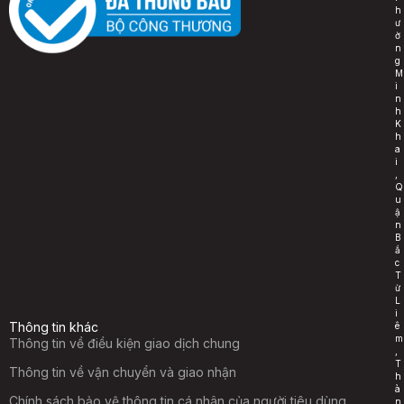
h
ư
ờ
n
g
M
i
n
h
K
h
a
i
,
Q
u
ậ
n
B
ắ
c
T
ừ
L
i
Thông tin khác
ê
m
Thông tin về điều kiện giao dịch chung
,
T
Thông tin về vận chuyển và giao nhận
h
à
Chính sách bảo vệ thông tin cá nhân của người tiêu dùng
n