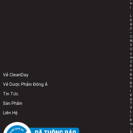
h
ỉ
:
L
ô
A
2
–
C
N
3
C
ụ
m
C
ô
n
g
Về CleanDay
n
g
Về Dược Phẩm Đông Á
h
i
Tin Tức
ệ
p
Sản Phẩm
T
ừ
L
Liên Hệ
i
ê
m
,
P