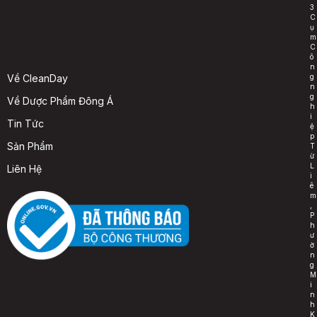
3
C
ụ
m
C
ô
n
g
Về CleanDay
n
g
Về Dược Phẩm Đông Á
h
i
Tin Tức
ệ
p
Sản Phẩm
T
ừ
L
Liên Hệ
i
ê
m
,
P
h
ư
ờ
n
g
M
i
n
h
K