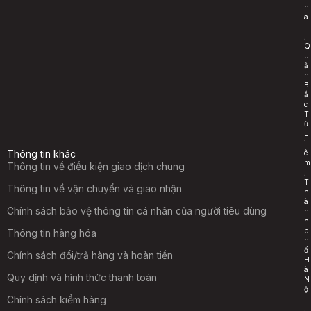
h
a
i
,
Q
u
ậ
n
B
ắ
c
T
ừ
L
i
Thông tin khác
ê
m
Thông tin về điều kiện giao dịch chung
,
T
Thông tin về vận chuyển và giao nhận
h
à
Chính sách bảo vệ thông tin cá nhân của người tiêu dùng
n
h
p
Thông tin hàng hóa
h
ố
Chính sách đổi/trả hàng và hoàn tiền
H
à
Quy dịnh và hình thức thanh toán
N
ộ
Chính sách kiểm hàng
i
,