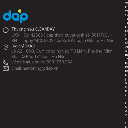
©
H
W
C
T
T
D
Thương hiệu CLEANDAY
Đ
ĐKNH Số: 426093 cấp theo quyết định số: 50137/QĐ-
G
0
SHTT ngày 14/06/2022 tại Sở Kế hoạch Đầu tư Hà Nội
c
Địa chỉ ĐKKD
2
Lô A2 - CN3, Cụm công nghiệp Từ Liêm, Phường Minh
s
t
Khai, Q Bắc Từ Liêm, Hà Nội
1
Liên hệ mua hàng:
0901.769.964
t
h
Email: marketing@dap.vn
tư
Đ
ị
a
c
h
ỉ
:
L
ô
A
2
–
C
N