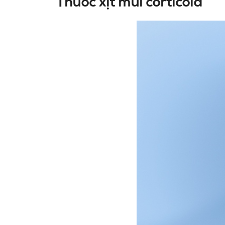
Thuốc xịt mũi corticoid