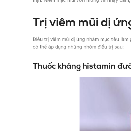
mịn. Niêm mạc mũi vốn mỏng và nhạy cảm, khi 
Trị viêm mũi dị ứ
Điều trị viêm mũi dị ứng nhằm mục tiêu là
có thể áp dụng những nhóm điều trị sau:
Thuốc kháng histamin đư