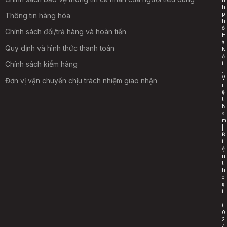
h
p
Thông tin hàng hóa
h
ố
Chính sách đổi/trả hàng và hoàn tiền
H
à
Quy dịnh và hình thức thanh toán
N
ộ
Chính sách kiểm hàng
i
,
V
Đơn vị vận chuyển chịu trách nhiệm giao nhận
i
ệ
t
N
a
m
|
Đ
i
ệ
n
t
h
o
ạ
i
:
(
0
2
4