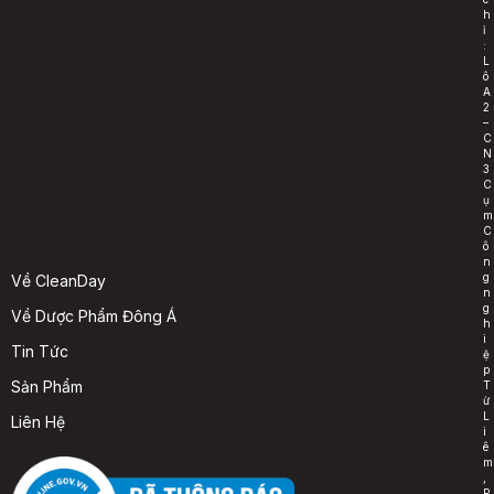
h
ỉ
:
L
ô
A
2
–
C
N
3
C
ụ
m
C
ô
n
g
Về CleanDay
n
g
Về Dược Phẩm Đông Á
h
i
Tin Tức
ệ
p
Sản Phẩm
T
ừ
L
Liên Hệ
i
ê
m
,
P