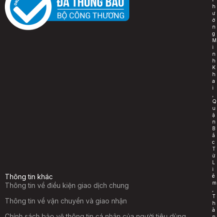
h
ư
ờ
n
g
M
i
n
h
K
h
a
i
,
Q
u
ậ
n
B
ắ
c
T
ừ
L
i
Thông tin khác
ê
m
Thông tin về điều kiện giao dịch chung
,
T
Thông tin về vận chuyển và giao nhận
h
à
Chính sách bảo vệ thông tin cá nhân của người tiêu dùng
n