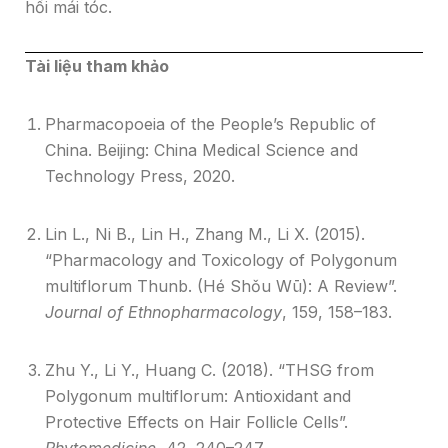
hồi mái tóc.
Tài liệu tham khảo
Pharmacopoeia of the People’s Republic of
China. Beijing: China Medical Science and
Technology Press, 2020.
Lin L., Ni B., Lin H., Zhang M., Li X. (2015).
“Pharmacology and Toxicology of Polygonum
multiflorum Thunb. (Hé Shǒu Wū): A Review”.
Journal of Ethnopharmacology
, 159, 158–183.
Zhu Y., Li Y., Huang C. (2018). “THSG from
Polygonum multiflorum: Antioxidant and
Protective Effects on Hair Follicle Cells”.