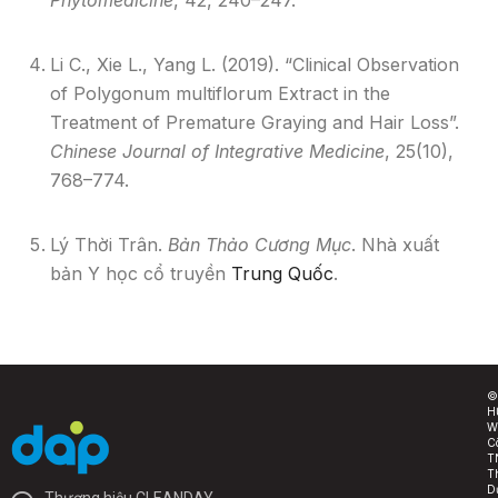
Phytomedicine
, 42, 240–247.
Li C., Xie L., Yang L. (2019). “Clinical Observation
of Polygonum multiflorum Extract in the
Treatment of Premature Graying and Hair Loss”.
Chinese Journal of Integrative Medicine
, 25(10),
768–774.
Lý Thời Trân.
Bản Thảo Cương Mục
. Nhà xuất
bản Y học cổ truyền
Trung Quốc
.
©
H
W
C
T
T
D