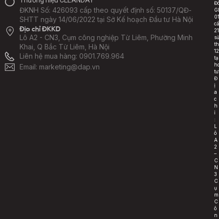
Thương hiệu CLEANDAY
Đ
ĐKNH Số: 426093 cấp theo quyết định số: 50137/QĐ-
G
0
SHTT ngày 14/06/2022 tại Sở Kế hoạch Đầu tư Hà Nội
c
Địa chỉ ĐKKD
2
Lô A2 - CN3, Cụm công nghiệp Từ Liêm, Phường Minh
s
t
Khai, Q Bắc Từ Liêm, Hà Nội
1
Liên hệ mua hàng:
0901.769.964
t
h
Email: marketing@dap.vn
tư
Đ
ị
a
c
h
ỉ
:
L
ô
A
2
–
C
N
3
C
ụ
m
C
ô
n