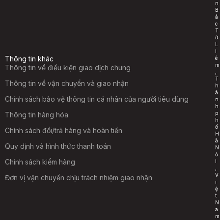
n
B
ắ
c
T
ừ
L
i
Thông tin khác
ê
m
Thông tin về điều kiện giao dịch chung
,
T
Thông tin về vận chuyển và giao nhận
h
à
Chính sách bảo vệ thông tin cá nhân của người tiêu dùng
n
h
p
Thông tin hàng hóa
h
ố
Chính sách đổi/trả hàng và hoàn tiền
H
à
Quy dịnh và hình thức thanh toán
N
ộ
Chính sách kiểm hàng
i
,
V
Đơn vị vận chuyển chịu trách nhiệm giao nhận
i
ệ
t
N
a
m