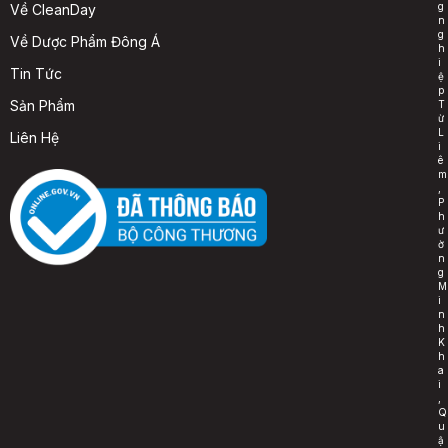
g
Về CleanDay
n
g
Về Dược Phẩm Đông Á
h
i
Tin Tức
ệ
p
Sản Phẩm
T
ừ
L
Liên Hệ
i
ê
m
,
P
h
ư
ờ
n
g
M
i
n
h
K
h
a
i
,
Q
u
ậ