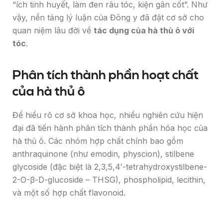
“ích tinh huyết, làm đen râu tóc, kiện gân cốt”. Như
vậy, nền tảng lý luận của Đông y đã đặt cơ sở cho
quan niệm lâu đời về
tác dụng của hà thủ ô với
tóc
.
Phân tích thành phần hoạt chất
của hà thủ ô
Để hiểu rõ cơ sở khoa học, nhiều nghiên cứu hiện
đại đã tiến hành phân tích thành phần hóa học của
hà thủ ô. Các nhóm hợp chất chính bao gồm
anthraquinone (như emodin, physcion), stilbene
glycoside (đặc biệt là 2,3,5,4′-tetrahydroxystilbene-
2-O-β-D-glucoside – THSG), phospholipid, lecithin,
và một số hợp chất flavonoid.