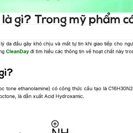
 là gì? Trong mỹ phẩm có
 da đầu gây khó chịu và mất tự tin khi giao tiếp cho ngư
ùng
CleanDay
đi tìm hiểu các thông tin về hoạt chất này tro
 gì?
roc tone ethanolamine) có công thức cấu tạo là C16H30N2
octone, là dẫn xuất Acid Hydroxamic.