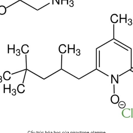
Cấu trúc hóa học của piroctone olamine