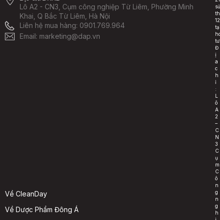
Lô A2 - CN3, Cụm công nghiệp Từ Liêm, Phường Minh
s
t
Khai, Q Bắc Từ Liêm, Hà Nội
1
Liên hệ mua hàng:
0901.769.964
t
h
Email: marketing@dap.vn
tư
Đ
ị
a
c
h
ỉ
:
L
ô
A
2
–
C
N
3
C
ụ
m
C
ô
n
g
Về CleanDay
n
g
Về Dược Phẩm Đông Á
h
i