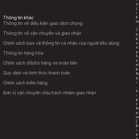
ừ
L
i
Thông tin khác
ê
m
Thông tin về điều kiện giao dịch chung
,
T
Thông tin về vận chuyển và giao nhận
h
à
Chính sách bảo vệ thông tin cá nhân của người tiêu dùng
n
h
p
Thông tin hàng hóa
h
ố
Chính sách đổi/trả hàng và hoàn tiền
H
à
Quy dịnh và hình thức thanh toán
N
ộ
Chính sách kiểm hàng
i
,
V
Đơn vị vận chuyển chịu trách nhiệm giao nhận
i
ệ
t
N
a
m
|
Đ
i
ệ
n