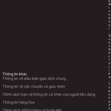
g
M
i
n
h
K
h
a
i
,
Q
u
ậ
n
B
ắ
c
T
ừ
L
i
Thông tin khác
ê
m
Thông tin về điều kiện giao dịch chung
,
T
Thông tin về vận chuyển và giao nhận
h
à
Chính sách bảo vệ thông tin cá nhân của người tiêu dùng
n
h
p
Thông tin hàng hóa
h
ố
Chính sách đổi/trả hàng và hoàn tiền