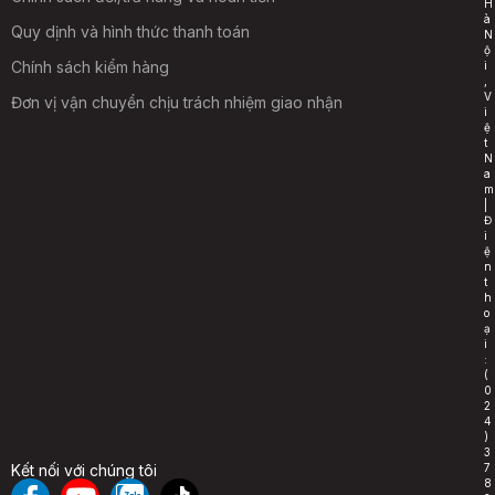
H
à
Quy dịnh và hình thức thanh toán
N
ộ
Chính sách kiểm hàng
i
,
V
Đơn vị vận chuyển chịu trách nhiệm giao nhận
i
ệ
t
N
a
m
|
Đ
i
ệ
n
t
h
o
ạ
i
:
(
0
2
4
)
3
7
Kết nối với chúng tôi
8