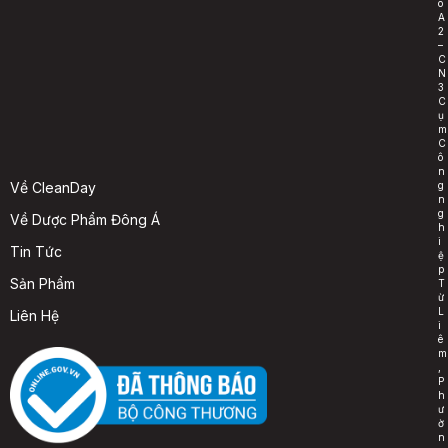
ô
A
2
–
C
N
3
C
ụ
m
C
ô
n
g
Về CleanDay
n
g
Về Dược Phẩm Đông Á
h
i
Tin Tức
ệ
p
Sản Phẩm
T
ừ
L
Liên Hệ
i
ê
m
,
P
h
ư
ờ
n