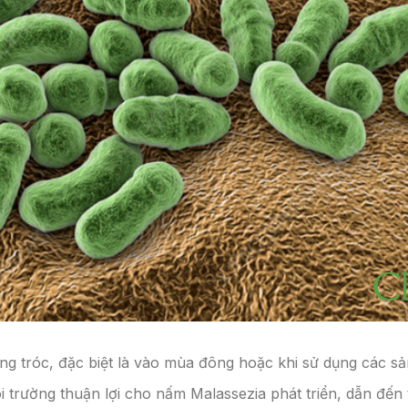
ng tróc, đặc biệt là vào mùa đông hoặc khi sử dụng các s
i trường thuận lợi cho nấm Malassezia phát triển, dẫn đến 